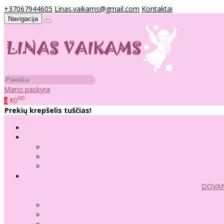
+37067944605
Linas.vaikams@gmail.com
Kontaktai
Navigacija
Mano paskyra
00
€0
0
Prekių krepšelis tuščias!
DOVAN