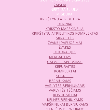
SIUVINĖJIMAS ANT SKRAISTĖS
ŽAISLAI
NERTI ŽAISLIUKAI
MIGDUKAI
KRIKŠTYNŲ ATRIBUTIKA
DERINIAI
KRIKŠTO MARŠKINĖLIAI
KRIKŠTYNŲ ATRIBUTIKOS KOMPLEKTAS
SKRAISTĖS
ŽVAKIŲ PAPUOŠIMAI
ŽVAKĖS
DEKORACIJOS
MERGAITĖMS
GALVOS PAPUOŠIMAI
KEPURAITĖS
KOMPLEKTAI
SUKNELĖS
BERNIUKAMS
VARLYTĖS BERNIUKAMS
VARLYTĖS TĖČIAMS
KOSTIUMĖLIAI
KELNĖS BERNIUKAMS
MARŠKINUKAI BERNIUKAMS
PETNEŠOS BERNIUKAMS