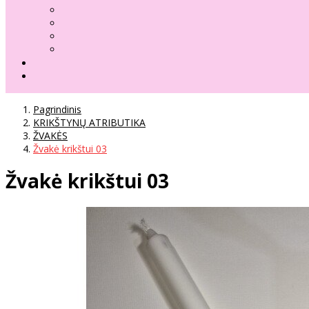
Pagrindinis
KRIKŠTYNŲ ATRIBUTIKA
ŽVAKĖS
Žvakė krikštui 03
Žvakė krikštui 03