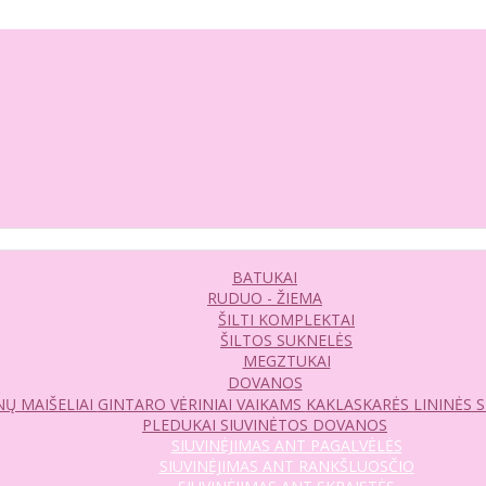
BATUKAI
RUDUO - ŽIEMA
ŠILTI KOMPLEKTAI
ŠILTOS SUKNELĖS
MEGZTUKAI
DOVANOS
Ų MAIŠELIAI
GINTARO VĖRINIAI VAIKAMS
KAKLASKARĖS
LININĖS 
PLEDUKAI
SIUVINĖTOS DOVANOS
SIUVINĖJIMAS ANT PAGALVĖLĖS
SIUVINĖJIMAS ANT RANKŠLUOSČIO