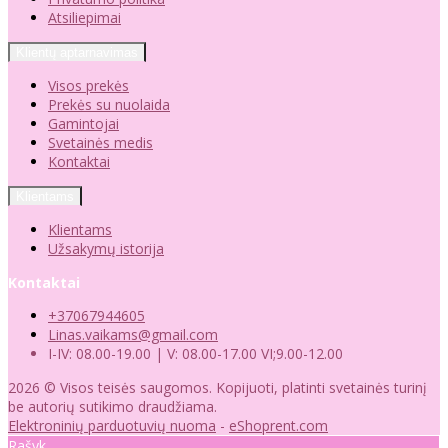
Atsiliepimai
Klientų aptarnavimas
Visos prekės
Prekės su nuolaida
Gamintojai
Svetainės medis
Kontaktai
Klientams
Klientams
Užsakymų istorija
Kontaktai
+37067944605
Linas.vaikams@gmail.com
I-IV: 08.00-19.00 | V: 08.00-17.00 VI;9.00-12.00
2026 © Visos teisės saugomos. Kopijuoti, platinti svetainės turinį
be autorių sutikimo draudžiama.
Elektroninių parduotuvių nuoma
-
eShoprent.com
Rašyk