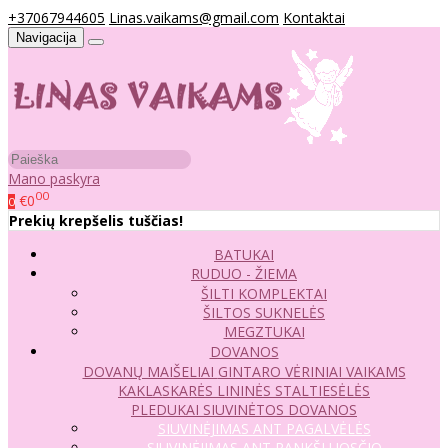
+37067944605
Linas.vaikams@gmail.com
Kontaktai
Navigacija
Mano paskyra
00
€0
0
Prekių krepšelis tuščias!
BATUKAI
RUDUO - ŽIEMA
ŠILTI KOMPLEKTAI
ŠILTOS SUKNELĖS
MEGZTUKAI
DOVANOS
DOVANŲ MAIŠELIAI
GINTARO VĖRINIAI VAIKAMS
KAKLASKARĖS
LININĖS STALTIESĖLĖS
PLEDUKAI
SIUVINĖTOS DOVANOS
SIUVINĖJIMAS ANT PAGALVĖLĖS
SIUVINĖJIMAS ANT RANKŠLUOSČIO