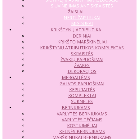
SIUVINĖJIMAS ANT SKRAISTĖS
ŽAISLAI
NERTI ŽAISLIUKAI
MIGDUKAI
KRIKŠTYNŲ ATRIBUTIKA
DERINIAI
KRIKŠTO MARŠKINĖLIAI
KRIKŠTYNŲ ATRIBUTIKOS KOMPLEKTAS
SKRAISTĖS
ŽVAKIŲ PAPUOŠIMAI
ŽVAKĖS
DEKORACIJOS
MERGAITĖMS
GALVOS PAPUOŠIMAI
KEPURAITĖS
KOMPLEKTAI
SUKNELĖS
BERNIUKAMS
VARLYTĖS BERNIUKAMS
VARLYTĖS TĖČIAMS
KOSTIUMĖLIAI
KELNĖS BERNIUKAMS
MARŠKINUKAI BERNIUKAMS