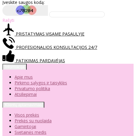
Įveskite saugos kodą:
Rašyti
PRISTATYMAS VISAME PASAULYJE
PROFESIONALIOS KONSULTACIJOS 24/7
PATIKIMAS PARDAVĖJAS
Informacija
Apie mus
Pirkimo sąlygos ir taisyklės
Privatumo politika
Atsiliepimai
Klientų aptarnavimas
Visos prekės
Prekės su nuolaida
Gamintojai
Svetainės medis