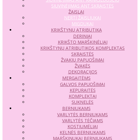
SIUVINĖJIMAS ANT SKRAISTĖS
ŽAISLAI
NERTI ŽAISLIUKAI
MIGDUKAI
KRIKŠTYNŲ ATRIBUTIKA
DERINIAI
KRIKŠTO MARŠKINĖLIAI
KRIKŠTYNŲ ATRIBUTIKOS KOMPLEKTAS
SKRAISTĖS
ŽVAKIŲ PAPUOŠIMAI
ŽVAKĖS
DEKORACIJOS
MERGAITĖMS
GALVOS PAPUOŠIMAI
KEPURAITĖS
KOMPLEKTAI
SUKNELĖS
BERNIUKAMS
VARLYTĖS BERNIUKAMS
VARLYTĖS TĖČIAMS
KOSTIUMĖLIAI
KELNĖS BERNIUKAMS
MARŠKINUKAI BERNIUKAMS