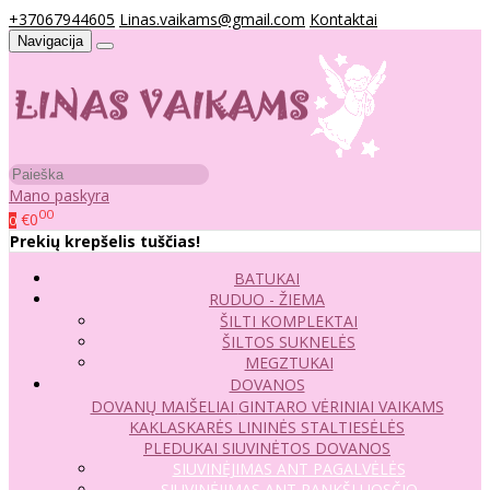
+37067944605
Linas.vaikams@gmail.com
Kontaktai
Navigacija
Mano paskyra
00
€0
0
Prekių krepšelis tuščias!
BATUKAI
RUDUO - ŽIEMA
ŠILTI KOMPLEKTAI
ŠILTOS SUKNELĖS
MEGZTUKAI
DOVANOS
DOVANŲ MAIŠELIAI
GINTARO VĖRINIAI VAIKAMS
KAKLASKARĖS
LININĖS STALTIESĖLĖS
PLEDUKAI
SIUVINĖTOS DOVANOS
SIUVINĖJIMAS ANT PAGALVĖLĖS
SIUVINĖJIMAS ANT RANKŠLUOSČIO