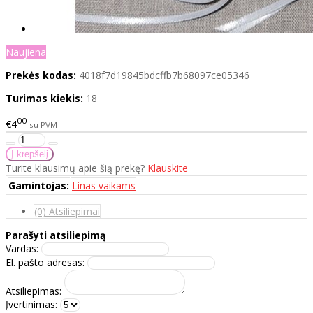
Naujiena
Prekės kodas:
4018f7d19845bdcffb7b68097ce05346
Turimas kiekis:
18
00
€4
su PVM
Turite klausimų apie šią prekę?
Klauskite
Gamintojas:
Linas vaikams
(0) Atsiliepimai
Parašyti atsiliepimą
Vardas:
El. pašto adresas:
Atsiliepimas:
Įvertinimas: