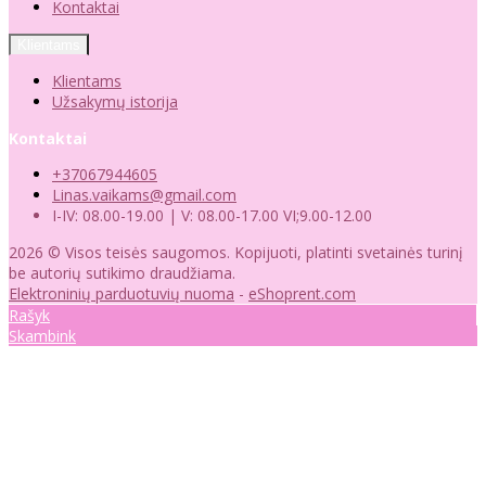
Kontaktai
Klientams
Klientams
Užsakymų istorija
Kontaktai
+37067944605
Linas.vaikams@gmail.com
I-IV: 08.00-19.00 | V: 08.00-17.00 VI;9.00-12.00
2026 © Visos teisės saugomos. Kopijuoti, platinti svetainės turinį
be autorių sutikimo draudžiama.
Elektroninių parduotuvių nuoma
-
eShoprent.com
Rašyk
Skambink