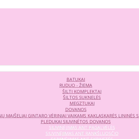
BATUKAI
RUDUO - ŽIEMA
ŠILTI KOMPLEKTAI
ŠILTOS SUKNELĖS
MEGZTUKAI
DOVANOS
Ų MAIŠELIAI
GINTARO VĖRINIAI VAIKAMS
KAKLASKARĖS
LININĖS 
PLEDUKAI
SIUVINĖTOS DOVANOS
SIUVINĖJIMAS ANT PAGALVĖLĖS
SIUVINĖJIMAS ANT RANKŠLUOSČIO