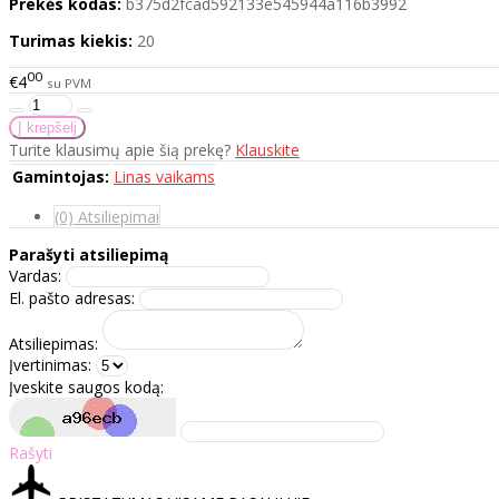
Prekės kodas:
b375d2fcad592133e545944a116b3992
Turimas kiekis:
20
00
€4
su PVM
Turite klausimų apie šią prekę?
Klauskite
Gamintojas:
Linas vaikams
(0) Atsiliepimai
Parašyti atsiliepimą
Vardas:
El. pašto adresas:
Atsiliepimas:
Įvertinimas:
Įveskite saugos kodą:
Rašyti