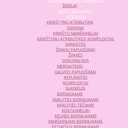
SIUVINĖJIMAS ANT SKRAISTĖS
ŽAISLAI
NERTI ŽAISLIUKAI
MIGDUKAI
KRIKŠTYNŲ ATRIBUTIKA
DERINIAI
KRIKŠTO MARŠKINĖLIAI
KRIKŠTYNŲ ATRIBUTIKOS KOMPLEKTAS
SKRAISTĖS
ŽVAKIŲ PAPUOŠIMAI
ŽVAKĖS
DEKORACIJOS
MERGAITĖMS
GALVOS PAPUOŠIMAI
KEPURAITĖS
KOMPLEKTAI
SUKNELĖS
BERNIUKAMS
VARLYTĖS BERNIUKAMS
VARLYTĖS TĖČIAMS
KOSTIUMĖLIAI
KELNĖS BERNIUKAMS
MARŠKINUKAI BERNIUKAMS
PETNEŠOS BERNIUKAMS