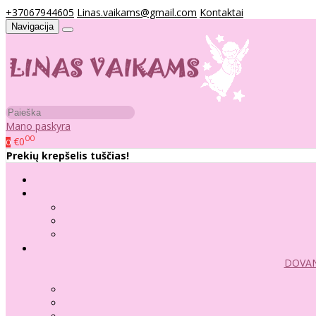
+37067944605
Linas.vaikams@gmail.com
Kontaktai
Navigacija
Mano paskyra
00
€0
0
Prekių krepšelis tuščias!
DOVAN