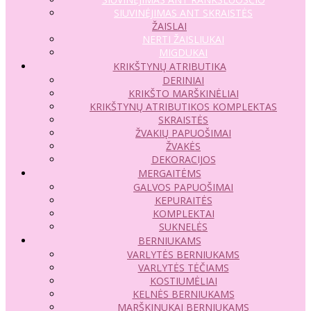
SIUVINĖJIMAS ANT SKRAISTĖS
ŽAISLAI
NERTI ŽAISLIUKAI
MIGDUKAI
KRIKŠTYNŲ ATRIBUTIKA
DERINIAI
KRIKŠTO MARŠKINĖLIAI
KRIKŠTYNŲ ATRIBUTIKOS KOMPLEKTAS
SKRAISTĖS
ŽVAKIŲ PAPUOŠIMAI
ŽVAKĖS
DEKORACIJOS
MERGAITĖMS
GALVOS PAPUOŠIMAI
KEPURAITĖS
KOMPLEKTAI
SUKNELĖS
BERNIUKAMS
VARLYTĖS BERNIUKAMS
VARLYTĖS TĖČIAMS
KOSTIUMĖLIAI
KELNĖS BERNIUKAMS
MARŠKINUKAI BERNIUKAMS