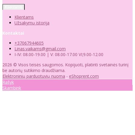
Klientams
Klientams
Užsakymų istorija
Kontaktai
+37067944605
Linas.vaikams@gmail.com
I-IV: 08.00-19.00 | V: 08.00-17.00 VI;9.00-12.00
2026 © Visos teisės saugomos. Kopijuoti, platinti svetainės turinį
be autorių sutikimo draudžiama.
Elektroninių parduotuvių nuoma
-
eShoprent.com
Rašyk
Skambink