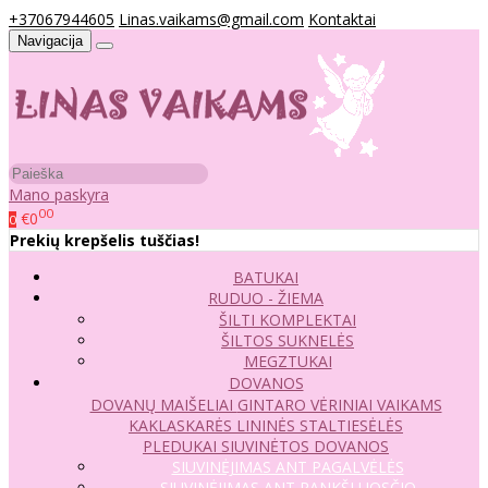
+37067944605
Linas.vaikams@gmail.com
Kontaktai
Navigacija
Mano paskyra
00
€0
0
Prekių krepšelis tuščias!
BATUKAI
RUDUO - ŽIEMA
ŠILTI KOMPLEKTAI
ŠILTOS SUKNELĖS
MEGZTUKAI
DOVANOS
DOVANŲ MAIŠELIAI
GINTARO VĖRINIAI VAIKAMS
KAKLASKARĖS
LININĖS STALTIESĖLĖS
PLEDUKAI
SIUVINĖTOS DOVANOS
SIUVINĖJIMAS ANT PAGALVĖLĖS
SIUVINĖJIMAS ANT RANKŠLUOSČIO