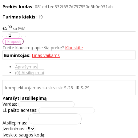
Prekės kodas:
081ed1ee332f657d797850d5b0e931ab
Turimas kiekis:
19
00
€5
su PVM
Turite klausimų apie šią prekę?
Klauskite
Gamintojas:
Linas vaikams
Aprašymas
(0) Atsiliepimai
komplektuojamas su skraistr S-28 IR S-29
Parašyti atsiliepimą
Vardas:
El. pašto adresas:
Atsiliepimas:
Įvertinimas:
Įveskite saugos kodą: