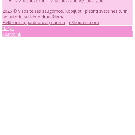
I-IV: 08.00-19.00 | V: 08.00-17.00 VI;9.00-12.00
2026 © Visos teisės saugomos. Kopijuoti, platinti svetainės turinį
be autorių sutikimo draudžiama.
Elektroninių parduotuvių nuoma
-
eShoprent.com
Rašyk
Skambink