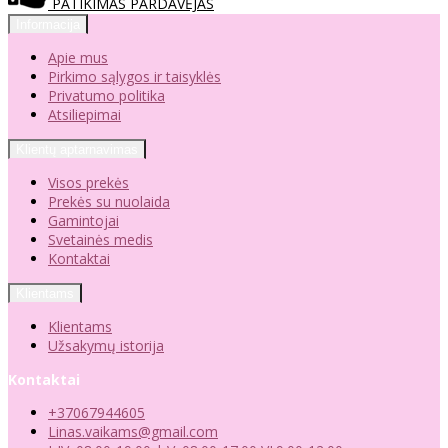
PATIKIMAS PARDAVĖJAS
Informacija
Apie mus
Pirkimo sąlygos ir taisyklės
Privatumo politika
Atsiliepimai
Klientų aptarnavimas
Visos prekės
Prekės su nuolaida
Gamintojai
Svetainės medis
Kontaktai
Klientams
Klientams
Užsakymų istorija
Kontaktai
+37067944605
Linas.vaikams@gmail.com