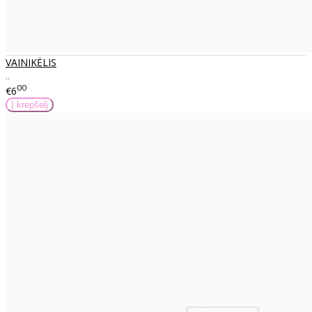
VAINIKĖLIS
..
00
€6