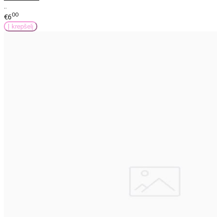
..
00
€6