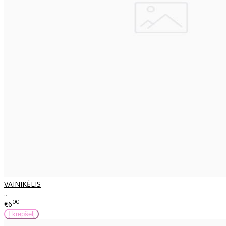
VAINIKĖLIS
..
00
€6