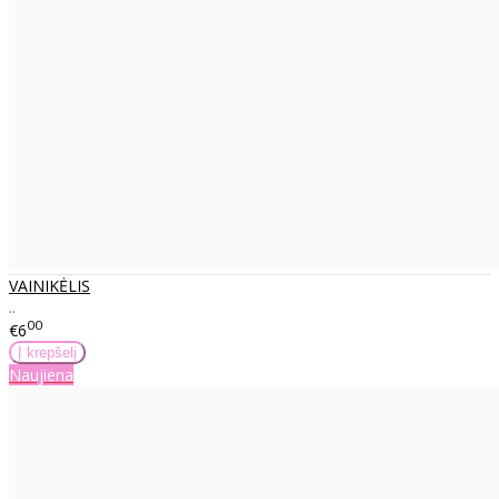
VAINIKĖLIS
..
00
€6
Naujiena