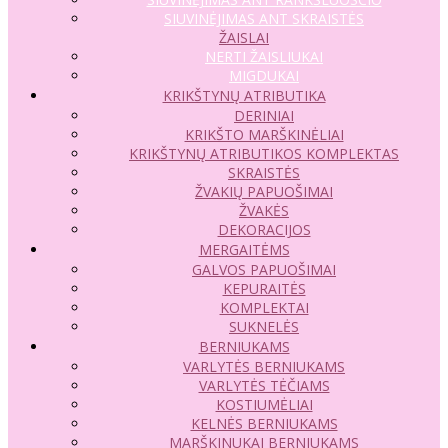
SIUVINĖJIMAS ANT SKRAISTĖS
ŽAISLAI
NERTI ŽAISLIUKAI
MIGDUKAI
KRIKŠTYNŲ ATRIBUTIKA
DERINIAI
KRIKŠTO MARŠKINĖLIAI
KRIKŠTYNŲ ATRIBUTIKOS KOMPLEKTAS
SKRAISTĖS
ŽVAKIŲ PAPUOŠIMAI
ŽVAKĖS
DEKORACIJOS
MERGAITĖMS
GALVOS PAPUOŠIMAI
KEPURAITĖS
KOMPLEKTAI
SUKNELĖS
BERNIUKAMS
VARLYTĖS BERNIUKAMS
VARLYTĖS TĖČIAMS
KOSTIUMĖLIAI
KELNĖS BERNIUKAMS
MARŠKINUKAI BERNIUKAMS