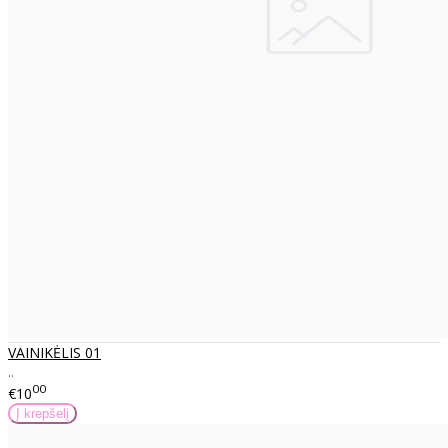
VAINIKĖLIS 01
..
00
€10