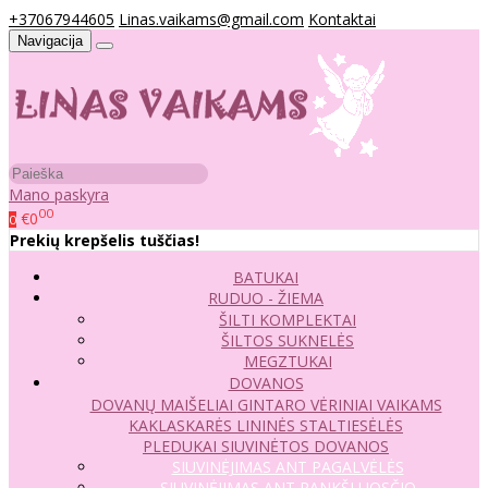
+37067944605
Linas.vaikams@gmail.com
Kontaktai
Navigacija
Mano paskyra
00
€0
0
Prekių krepšelis tuščias!
BATUKAI
RUDUO - ŽIEMA
ŠILTI KOMPLEKTAI
ŠILTOS SUKNELĖS
MEGZTUKAI
DOVANOS
DOVANŲ MAIŠELIAI
GINTARO VĖRINIAI VAIKAMS
KAKLASKARĖS
LININĖS STALTIESĖLĖS
PLEDUKAI
SIUVINĖTOS DOVANOS
SIUVINĖJIMAS ANT PAGALVĖLĖS
SIUVINĖJIMAS ANT RANKŠLUOSČIO