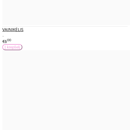
VAINIKĖLIS
..
00
€6