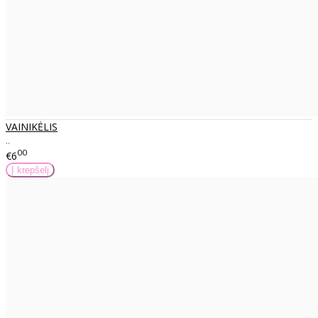
VAINIKĖLIS
..
00
€6