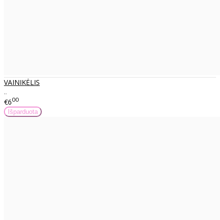
VAINIKĖLIS
..
00
€6